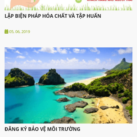
LẬP BIỆN PHÁP HÓA CHẤT VÀ TẬP HUẤN
05, 06, 2019
ĐĂNG KÝ BẢO VỆ MÔI TRƯỜNG