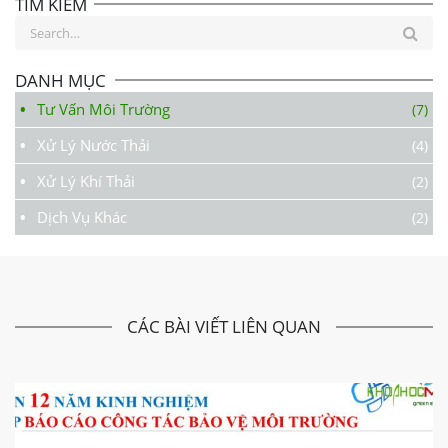
TÌM KIẾM
Search
for:
DANH MỤC
Tư Vấn Môi Trường
(7)
Xử Lý Nước Thải
(4)
Xử Lý Khí Thải
(2)
Dịch Vụ Khác
(2)
CÁC BÀI VIẾT LIÊN QUAN