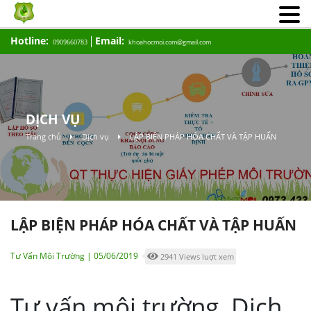
Hotline:
Email:
0909660783
khoahocmoi.com@gmail.com
DỊCH VỤ
Trang chủ
Dịch vụ
LẬP BIỆN PHÁP HÓA CHẤT VÀ TẬP HUẤN
LẬP BIỆN PHÁP HÓA CHẤT VÀ TẬP HUẤN
Tư Vấn Môi Trường | 05/06/2019
2941 Views luợt xem
Tư vấn môi trường, Dịch