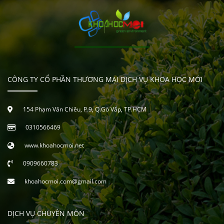
CÔNG TY CỔ PHẦN THƯƠNG MẠI DỊCH VỤ KHOA HỌC MỚI
154 Phạm Văn Chiêu, P.9, Q.Gò Vấp, TP.HCM
0310566469
www.khoahocmoi.net
0909660783
khoahocmoi.com@gmail.com
DỊCH VỤ CHUYÊN MÔN