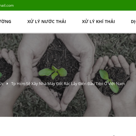
ail.com
RƯỜNG
XỬ LÝ NƯỚC THẢI
XỬ LÝ KHÍ THẢI
D
ức
Tp Hcm Sẽ Xây Nhà Máy Đốt Rác Lấy Điện Đầu Tiên Ở Việt Nam