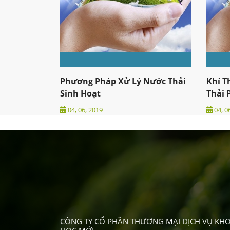
Phương Pháp Xử Lý Nước Thải
Khí T
Sinh Hoạt
Thải 
04, 06, 2019
04, 0
CÔNG TY CỔ PHẦN THƯƠNG MẠI DỊCH VỤ KH