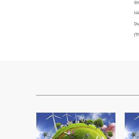
qu
Hi
Du
(T