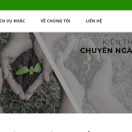
ỊCH VỤ KHÁC
VỀ CHÚNG TÔI
LIÊN HỆ