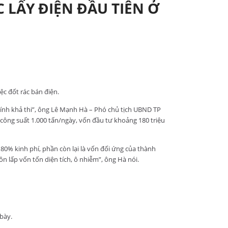
 LẤY ĐIỆN ĐẦU TIÊN Ở
c đốt rác bán điện.
à tính khả thi”, ông Lê Mạnh Hà – Phó chủ tịch UBND TP
 công suất 1.000 tấn/ngày, vốn đầu tư khoảng 180 triệu
0% kinh phí, phần còn lại là vốn đối ứng của thành
 lấp vốn tốn diện tích, ô nhiễm”, ông Hà nói.
bày.