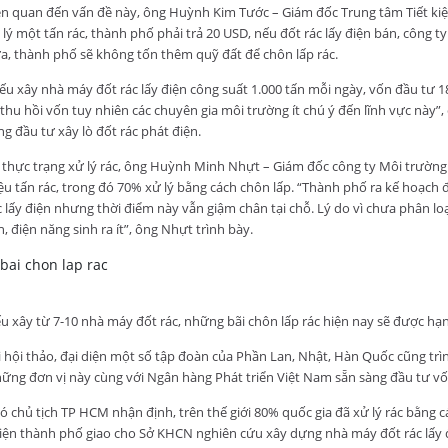
ên quan đến vấn đề này, ông Huỳnh Kim Tước – Giám đốc Trung tâm Tiết ki
 lý một tấn rác, thành phố phải trả 20 USD, nếu đốt rác lấy điện bán, công 
a, thành phố sẽ không tốn thêm quỹ đất để chôn lấp rác.
ếu xây nhà máy đốt rác lấy điện công suất 1.000 tấn mỗi ngày, vốn đầu tư 1
 thu hồi vốn tuy nhiên các chuyên gia môi trường ít chú ý đến lĩnh vực này”,
ng đầu tư xây lò đốt rác phát điện.
 thực trạng xử lý rác, ông Huỳnh Minh Nhựt – Giám đốc công ty Môi trường 
iệu tấn rác, trong đó 70% xử lý bằng cách chôn lấp. “Thành phố ra kế hoạc
c lấy điện nhưng thời điểm này vẫn giậm chân tại chỗ. Lý do vì chưa phân loạ
n, điện năng sinh ra ít”, ông Nhựt trình bày.
u xây từ 7-10 nhà máy đốt rác, những bãi chôn lấp rác hiện nay sẽ được hạ
i hội thảo, đại diện một số tập đoàn của Phần Lan, Nhật, Hàn Quốc cũng trìn
ững đơn vị này cùng với Ngân hàng Phát triển Việt Nam sẵn sàng đầu tư v
ó chủ tịch TP HCM nhận định, trên thế giới 80% quốc gia đã xử lý rác bằng c
iện thành phố giao cho Sở KHCN nghiên cứu xây dựng nhà máy đốt rác lấy đ