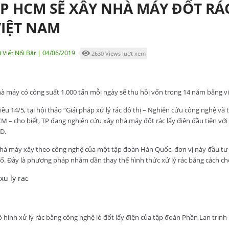
P HCM SẼ XÂY NHÀ MÁY ĐỐT RÁC
VIỆT NAM
i Viết Nổi Bật | 04/06/2019
2630 Views luợt xem
à máy có công suất 1.000 tấn mỗi ngày sẽ thu hồi vốn trong 14 năm bằng việ
iều 14/5, tại hội thảo “Giải pháp xử lý rác đô thị – Nghiên cứu công nghệ v
M – cho biết, TP đang nghiên cứu xây nhà máy đốt rác lấy điện đầu tiên với
D.
hà máy xây theo công nghệ của một tập đoàn Hàn Quốc, đơn vị này đầu tư 8
ố. Đây là phương pháp nhằm dần thay thế hình thức xử lý rác bằng cách chôn
 hình xử lý rác bằng công nghệ lò đốt lấy điện của tập đoàn Phần Lan trình 