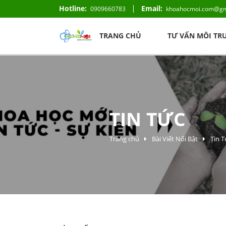
Hotline:
Email:
0909660783
khoahocmoi.com@gm
TRANG CHỦ
TƯ VẤN MÔI T
TIN TỨC
Trang chủ
Bài Viết Nổi Bật
Tin T