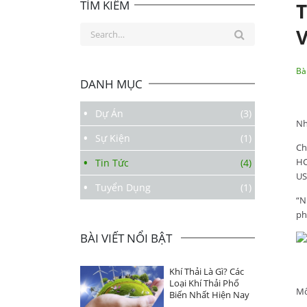
TÌM KIẾM
T
Search
for:
Bà
DANH MỤC
Dự Án
(3)
Nh
Sự Kiện
(1)
Ch
HC
Tin Tức
(4)
US
Tuyển Dụng
(1)
“N
ph
BÀI VIẾT NỔI BẬT
Khí Thải Là Gì? Các
Loại Khí Thải Phổ
Mô
Biến Nhất Hiện Nay