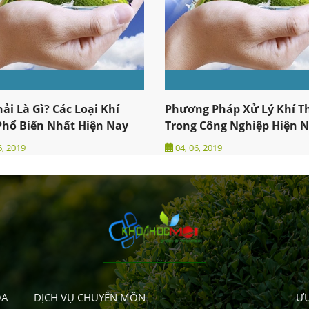
hải Là Gì? Các Loại Khí
Phương Pháp Xử Lý Khí T
Phổ Biến Nhất Hiện Nay
Trong Công Nghiệp Hiện 
6, 2019
04, 06, 2019
OA
DỊCH VỤ CHUYÊN MÔN
ƯU