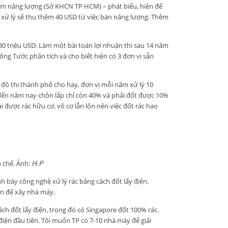
ệm năng lượng (Sở KHCN TP HCM) – phát biểu, hiện để
ty xử lý sẽ thu thêm 40 USD từ việc bán năng lượng. Thêm
80 triệu USD. Làm một bài toán lợi nhuận thì sau 14 năm
 ông Tước phân tích và cho biết hiện có 3 đơn vị sẵn
đô thị thành phố cho hay, đơn vị mỗi năm xử lý 10
h đến năm nay chôn lấp chỉ còn 40% và phải đốt được 10%
i được rác hữu cơ, vô cơ lẫn lộn nên việc đốt rác hao
H.P
n chế. Ảnh:
h bày công nghệ xử lý rác bằng cách đốt lấy điện.
ốn để xây nhà máy.
ách đốt lấy điện, trong đó có Singapore đốt 100% rác.
iện đầu tiên. Tôi muốn TP có 7-10 nhà máy để giải