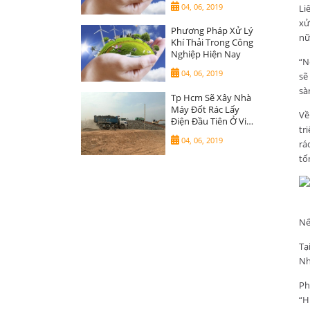
04, 06, 2019
Li
xử
Phương Pháp Xử Lý
nữ
Khí Thải Trong Công
Nghiệp Hiện Nay
“N
04, 06, 2019
sẽ
sà
Tp Hcm Sẽ Xây Nhà
Máy Đốt Rác Lấy
Về
Điện Đầu Tiên Ở Việt
tr
Nam
04, 06, 2019
rá
tố
Nế
Tạ
Nh
Ph
“H