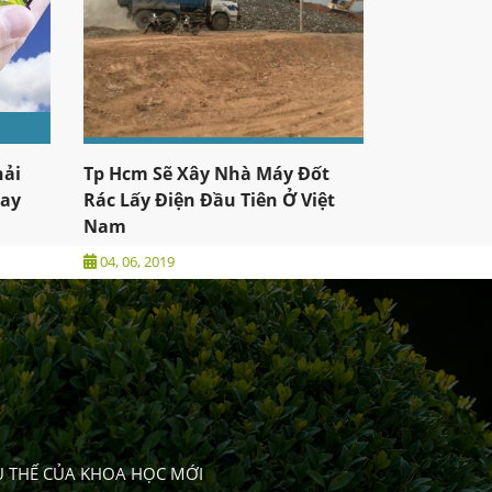
hải
Tp Hcm Sẽ Xây Nhà Máy Đốt
Nay
Rác Lấy Điện Đầu Tiên Ở Việt
Nam
04, 06, 2019
 THẾ CỦA KHOA HỌC MỚI